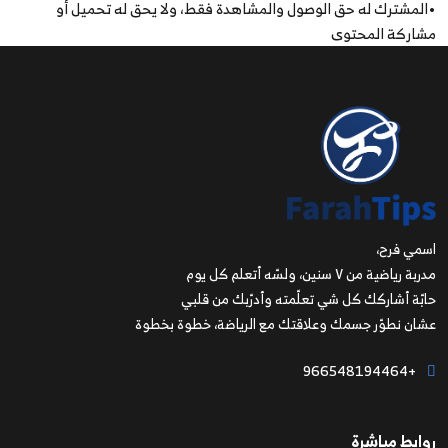
•المشترك له حق الوصول والمشاهدة فقط، ولا يحق له تحميل أو
مشاركة المحتوى
اسمي فرح،
مدربة رياضية من ٧ سنين، ولسّه أتعلم كل يوم
حابّة أشاركك كل شي تعلّمته وأدرّبك من قلبي
عشان نطوّر جسمك وعلاقتك مع الرياضة، خطوة بخطوة
+966548194464
روابط مباشرة